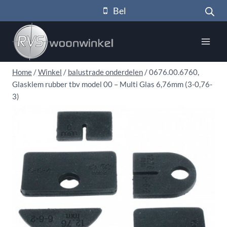
Doorgaan
Bel
naar
inhoud
Home
/
Winkel
/
balustrade onderdelen
/
0676.00.6760,
Glasklem rubber tbv model 00 – Multi Glas 6,76mm (3-0,76-
3)