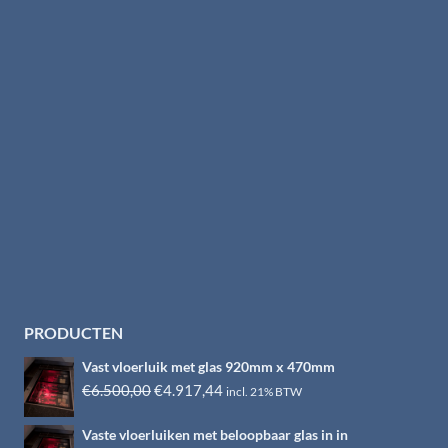
PRODUCTEN
Vast vloerluik met glas 920mm x 470mm
Oorspronkelijke
Huidige
€
6.500,00
€
4.917,44
incl. 21% BTW
prijs
prijs
Vaste vloerluiken met beloopbaar glas in in
was:
is: