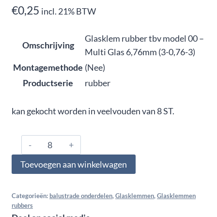
€
0,25
incl. 21% BTW
Glasklem rubber tbv model 00 –
Omschrijving
Multi Glas 6,76mm (3-0,76-3)
Montagemethode
(Nee)
Productserie
rubber
kan gekocht worden in veelvouden van 8 ST.
0676.00.6760,
Glasklem
Toevoegen aan winkelwagen
rubber
tbv
model
Categorieën:
balustrade onderdelen
,
Glasklemmen
,
Glasklemmen
rubbers
00