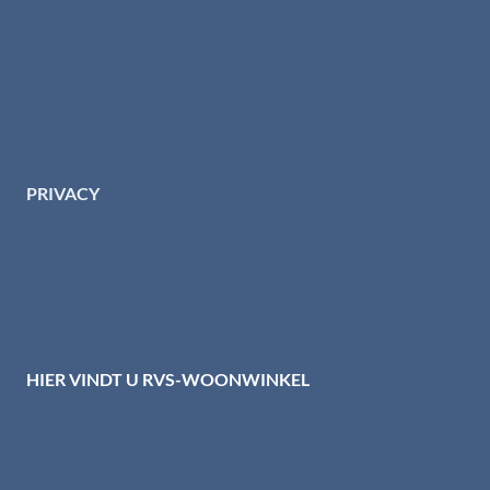
Retourinformatie
Garantie & klachten
Betaalmethodes
Download brochures
Contact
PRIVACY
Privacybeleid HTI-RVS
Privacy centrum
Cookiebeleid
Disclaimer
HIER VINDT U RVS-WOONWINKEL