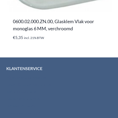
0600.02.000.ZN.00, Glasklem Vlak voor
monoglas 6 MM, verchroomd
€
5,35
incl. 21% BTW
KLANTENSERVICE
Algemene voorwaarden
Levertijd & verzendkosten
Retourinformatie
Garantie & klachten
Betaalmethodes
Download brochures