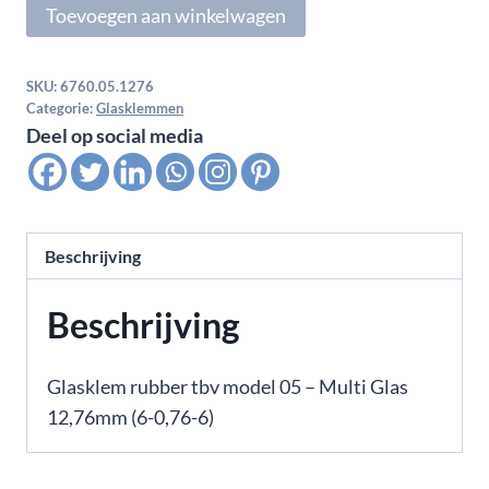
Toevoegen aan winkelwagen
tbv
model
05
SKU:
6760.05.1276
Categorie:
Glasklemmen
aantal
Deel op social media
Beschrijving
Beschrijving
Glasklem rubber tbv model 05 – Multi Glas
12,76mm (6-0,76-6)