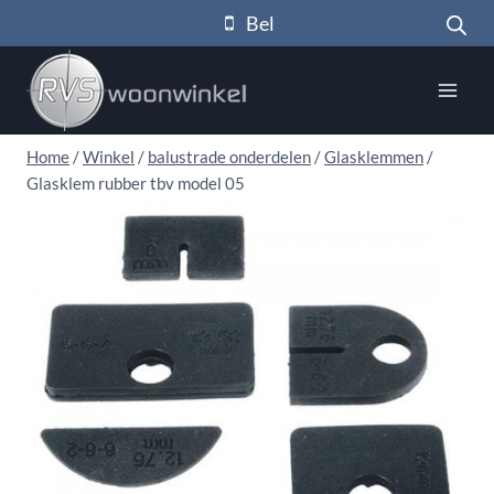
Doorgaan
Bel
naar
inhoud
Home
/
Winkel
/
balustrade onderdelen
/
Glasklemmen
/
Glasklem rubber tbv model 05