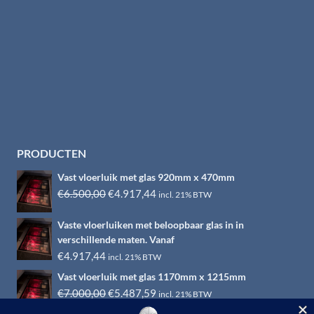
PRODUCTEN
Vast vloerluik met glas 920mm x 470mm
Oorspronkelijke
Huidige
€
6.500,00
€
4.917,44
incl. 21% BTW
prijs
prijs
Vaste vloerluiken met beloopbaar glas in in
was:
is:
verschillende maten. Vanaf
€6.500,00.
€4.917,44.
€
4.917,44
incl. 21% BTW
Vast vloerluik met glas 1170mm x 1215mm
Oorspronkelijke
Huidige
€
7.000,00
€
5.487,59
incl. 21% BTW
prijs
prijs