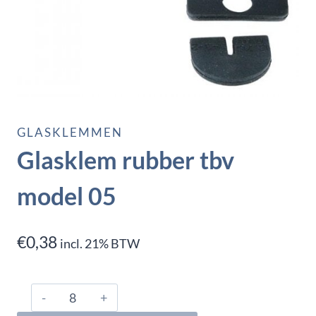
GLASKLEMMEN
Glasklem rubber tbv
model 05
€
0,38
incl. 21% BTW
Glasklem
rubber