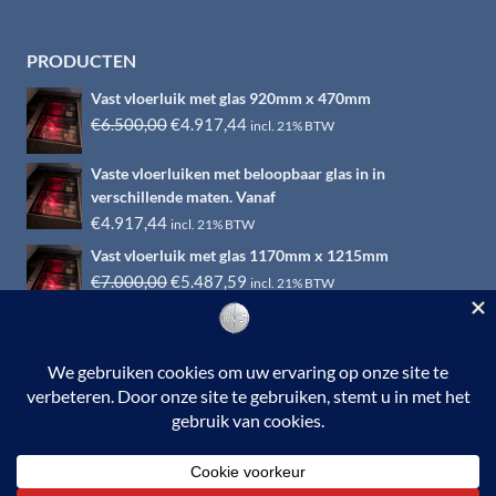
PRODUCTEN
Vast vloerluik met glas 920mm x 470mm
Oorspronkelijke
Huidige
€
6.500,00
€
4.917,44
incl. 21% BTW
prijs
prijs
Vaste vloerluiken met beloopbaar glas in in
was:
is:
verschillende maten. Vanaf
€6.500,00.
€4.917,44.
€
4.917,44
incl. 21% BTW
Vast vloerluik met glas 1170mm x 1215mm
Oorspronkelijke
Huidige
€
7.000,00
€
5.487,59
incl. 21% BTW
prijs
prijs
was:
is:
€7.000,00.
€5.487,59.
© 2026 RVS-woonwinkel.nl is een onderdeel van HTI-RVS |
Turbinestraat 17, 3903 LV Veenendaal | Tel: 0318-653132
BTW nr. NL002145483B31 | KvKnr. 09088773 | NL95
RABO 010.12.95.251 | Web ontwerp:
EYE-