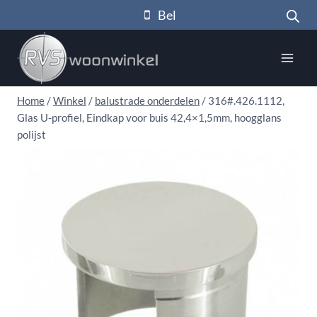
Doorgaan
Bel
naar
inhoud
Home
/
Winkel
/
balustrade onderdelen
/
316#.426.1112,
Glas U-profiel, Eindkap voor buis 42,4×1,5mm, hoogglans
polijst