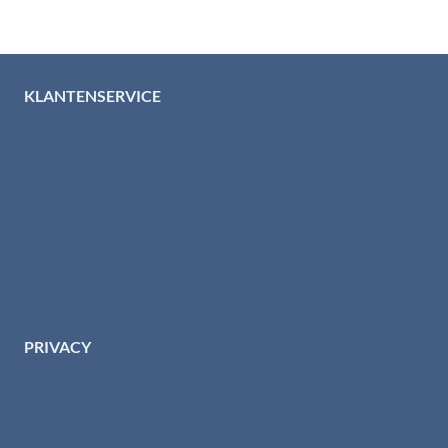
KLANTENSERVICE
Algemene voorwaarden
Levertijd & verzendkosten
Retourinformatie
Garantie & klachten
Betaalmethodes
Download brochures
Contact
PRIVACY
Privacybeleid HTI-RVS
Privacy centrum
Cookiebeleid