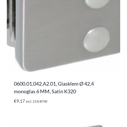
0600.01.042.A2.01, Glasklem Ø 42,4
monoglas 6 MM, Satin K320
€
9,17
incl. 21% BTW