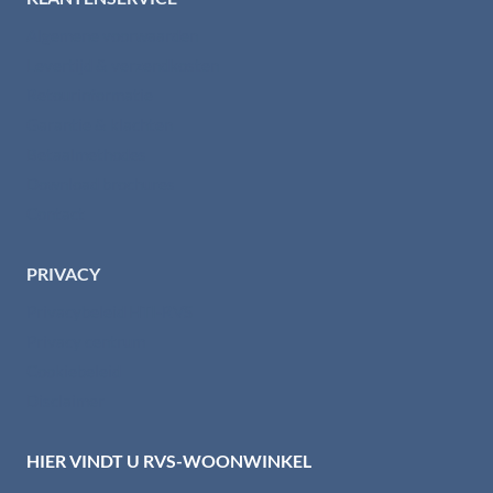
Algemene voorwaarden
Levertijd & verzendkosten
Retourinformatie
Garantie & klachten
Betaalmethodes
Download brochures
Contact
PRIVACY
Privacybeleid HTI-RVS
Privacy centrum
Cookiebeleid
Disclaimer
HIER VINDT U RVS-WOONWINKEL