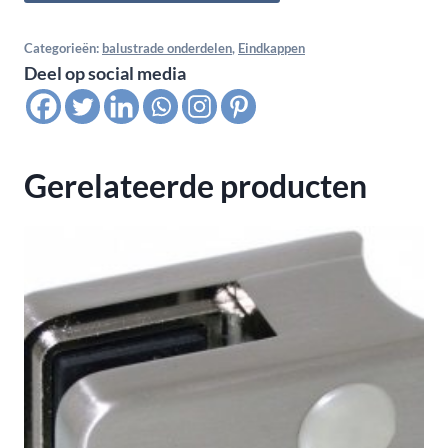
Fix
vlak,
Categorieën:
balustrade onderdelen
,
Eindkappen
Deel op social media
M8,
voor
buis
33,7x2,0,
Gerelateerde producten
satin
K320
aantal