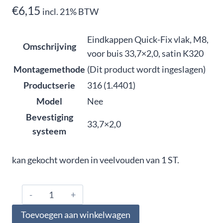
€
6,15
incl. 21% BTW
Eindkappen Quick-Fix vlak, M8,
Omschrijving
voor buis 33,7×2,0, satin K320
Montagemethode
(Dit product wordt ingeslagen)
Productserie
316 (1.4401)
Model
Nee
Bevestiging
33,7×2,0
systeem
kan gekocht worden in veelvouden van 1 ST.
316.337.0125,
Eindkappen
Toevoegen aan winkelwagen
Quick-