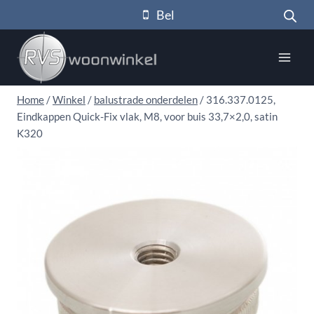
Doorgaan
Bel
naar
inhoud
Home
/
Winkel
/
balustrade onderdelen
/
316.337.0125,
Eindkappen Quick-Fix vlak, M8, voor buis 33,7×2,0, satin
K320