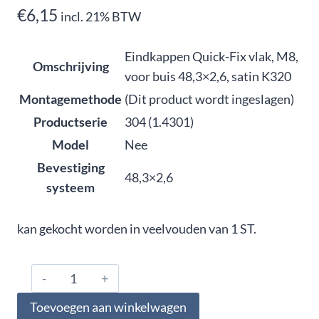
€
6,15
incl. 21% BTW
Eindkappen Quick-Fix vlak, M8,
Omschrijving
voor buis 48,3×2,6, satin K320
Montagemethode
(Dit product wordt ingeslagen)
Productserie
304 (1.4301)
Model
Nee
Bevestiging
48,3×2,6
systeem
kan gekocht worden in veelvouden van 1 ST.
304.486.0125,
Eindkappen
Toevoegen aan winkelwagen
Quick-