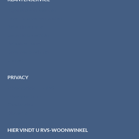
Algemene voorwaarden
Levertijd & verzendkosten
Retourinformatie
Garantie & klachten
Betaalmethodes
Download brochures
Contact
PRIVACY
Privacybeleid HTI-RVS
Privacy centrum
Cookiebeleid
Disclaimer
HIER VINDT U RVS-WOONWINKEL