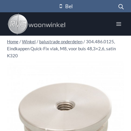
Doorgaan
Bel
naar
inhoud
Home
/
Winkel
/
balustrade onderdelen
/
304.486.0125,
Eindkappen Quick-Fix vlak, M8, voor buis 48,3×2,6, satin
K320