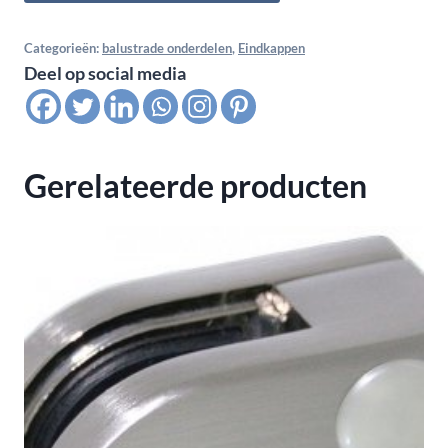
Fix
vlak,
Categorieën:
balustrade onderdelen
,
Eindkappen
Deel op social media
M8,
voor
buis
48,3x2,6,
Gerelateerde producten
satin
K320
aantal