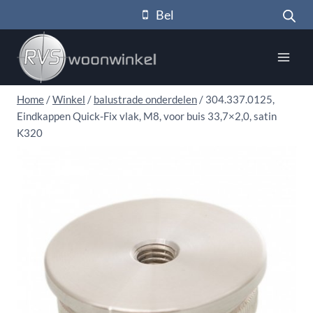
Doorgaan
Bel
naar
inhoud
Home
/
Winkel
/
balustrade onderdelen
/
304.337.0125,
Eindkappen Quick-Fix vlak, M8, voor buis 33,7×2,0, satin
K320