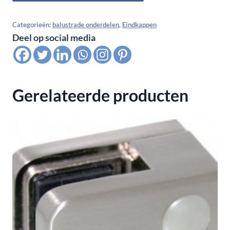
Fix
vlak,
Categorieën:
balustrade onderdelen
,
Eindkappen
Deel op social media
M8,
voor
buis
33,7x2,0,
Gerelateerde producten
satin
K320
aantal