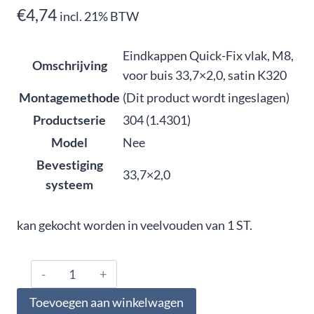
€
4,74
incl. 21% BTW
Eindkappen Quick-Fix vlak, M8,
Omschrijving
voor buis 33,7×2,0, satin K320
Montagemethode
(Dit product wordt ingeslagen)
Productserie
304 (1.4301)
Model
Nee
Bevestiging
33,7×2,0
systeem
kan gekocht worden in veelvouden van 1 ST.
304.337.0125,
Eindkappen
Toevoegen aan winkelwagen
Quick-