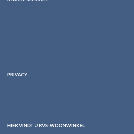
Algemene voorwaarden
Levertijd & verzendkosten
Retourinformatie
Garantie & klachten
Betaalmethodes
Download brochures
Contact
PRIVACY
Privacybeleid HTI-RVS
Privacy centrum
Cookiebeleid
Disclaimer
HIER VINDT U RVS-WOONWINKEL