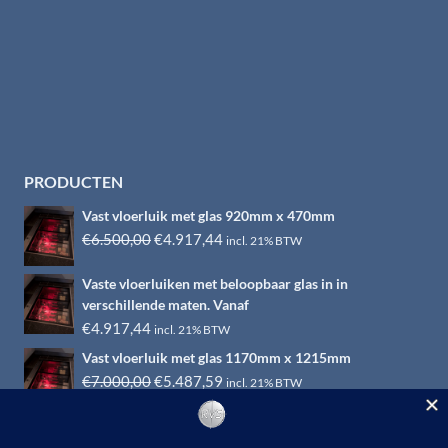
PRODUCTEN
Vast vloerluik met glas 920mm x 470mm
Oorspronkelijke
Huidige
€
6.500,00
€
4.917,44
incl. 21% BTW
prijs
prijs
Vaste vloerluiken met beloopbaar glas in in
was:
is:
verschillende maten. Vanaf
€6.500,00.
€4.917,44.
€
4.917,44
incl. 21% BTW
Vast vloerluik met glas 1170mm x 1215mm
Oorspronkelijke
Huidige
€
7.000,00
€
5.487,59
incl. 21% BTW
prijs
prijs
was:
is: