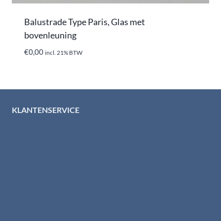
Balustrade Type Paris, Glas met
bovenleuning
€
0,00
incl. 21% BTW
KLANTENSERVICE
Algemene voorwaarden
Levertijd & verzendkosten
Retourinformatie
Garantie & klachten
Betaalmethodes
Download brochures
Contact