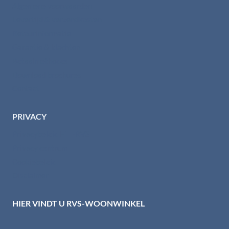
Algemene voorwaarden
Levertijd & verzendkosten
Retourinformatie
Garantie & klachten
Betaalmethodes
Download brochures
Contact
PRIVACY
Privacybeleid HTI-RVS
Privacy centrum
Cookiebeleid
Disclaimer
HIER VINDT U RVS-WOONWINKEL