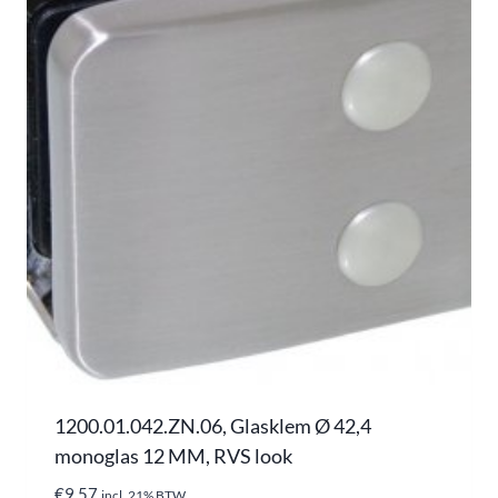
1200.01.042.ZN.06, Glasklem Ø 42,4
monoglas 12 MM, RVS look
€
9,57
incl. 21% BTW