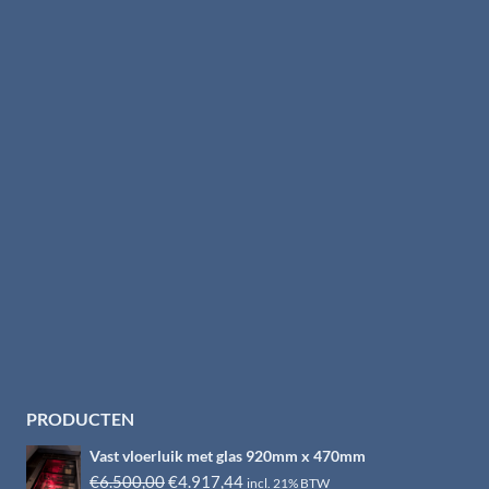
PRODUCTEN
Vast vloerluik met glas 920mm x 470mm
Oorspronkelijke
Huidige
€
6.500,00
€
4.917,44
incl. 21% BTW