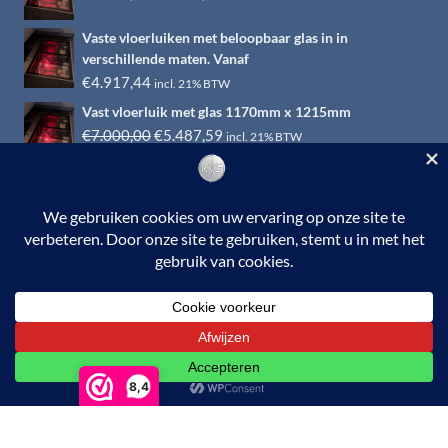
prijs
prijs
Vaste vloerluiken met beloopbaar glas in in
was:
is:
verschillende maten. Vanaf
€6.500,00.
€4.917,44.
€
4.917,44
incl. 21% BTW
Vast vloerluik met glas 1170mm x 1215mm
Oorspronkelijke
Huidige
€
7.000,00
€
5.487,59
incl. 21% BTW
prijs
prijs
was:
is:
€7.000,00.
€5.487,59.
© 2026 RVS-woonwinkel.nl is een onderdeel van HTI-RVS |
Turbinestraat 17, 3903 LV Veenendaal | Tel: 0318-653132
BTW nr. NL002145483B31 | KvKnr. 09088773 | NL95
RABO 010.12.95.251 | Web ontwerp:
EYE-
GRAPHICS
Otterlo.
8,4
De waardering van www.rvswoonwinkel.nl/ bij