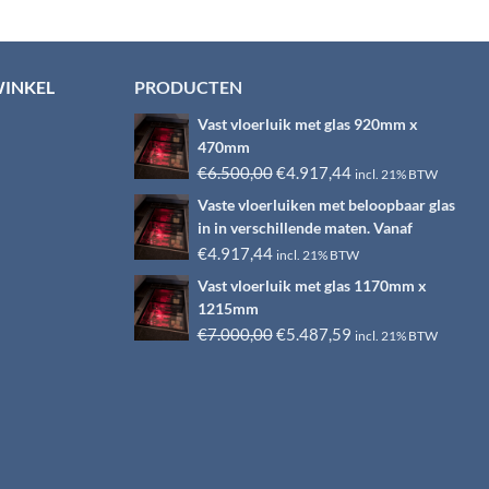
WINKEL
PRODUCTEN
Vast vloerluik met glas 920mm x
470mm
Oorspronkelijke
Huidige
€
6.500,00
€
4.917,44
incl. 21% BTW
prijs
prijs
Vaste vloerluiken met beloopbaar glas
was:
is:
in in verschillende maten. Vanaf
€6.500,00.
€4.917,44.
€
4.917,44
incl. 21% BTW
Vast vloerluik met glas 1170mm x
1215mm
Oorspronkelijke
Huidige
€
7.000,00
€
5.487,59
incl. 21% BTW
prijs
prijs
was:
is:
€7.000,00.
€5.487,59.