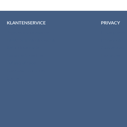
KLANTENSERVICE
PRIVACY
Algemene voorwaarden
Privacybelei
Levertijd & verzendkosten
Privacy cent
Retourinformatie
Cookiebeleid
Garantie & klachten
Disclaimer
Betaalmethodes
Download brochures
Contact