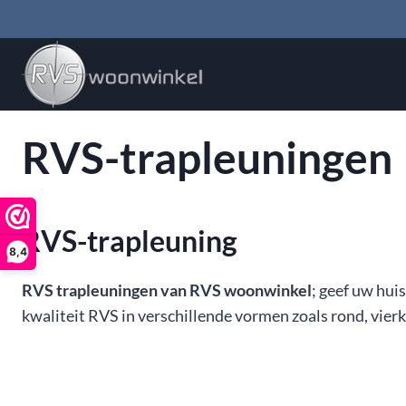
Doorgaan
naar
inhoud
RVS-trapleuningen
RVS-trapleuning
8,4
RVS trapleuningen van RVS woonwinkel
; geef uw hui
kwaliteit RVS in verschillende vormen zoals rond, vie