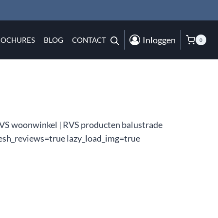
Inloggen
ROCHURES
BLOG
CONTACT
0
RVS woonwinkel | RVS producten balustrade
esh_reviews=true lazy_load_img=true