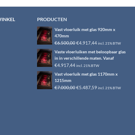
WINKEL
PRODUCTEN
Vast vloerluik met glas 920mm x
470mm
Oorspronkelijke
Huidige
€
6.500,00
€
4.917,44
incl. 21% BTW
prijs
prijs
Vaste vloerluiken met beloopbaar glas
was:
is:
in in verschillende maten. Vanaf
€6.500,00.
€4.917,44.
€
4.917,44
incl. 21% BTW
Vast vloerluik met glas 1170mm x
1215mm
Oorspronkelijke
Huidige
€
7.000,00
€
5.487,59
incl. 21% BTW
prijs
prijs
was:
is:
€7.000,00.
€5.487,59.