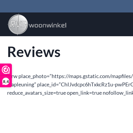
Doorgaan
naar
inhoud
Reviews
[grw place_photo=”https://maps.gstatic.com/mapfiles
8,4
trapleuning” place_id=”ChIJvdcpc6hTxkcRz1u-pwPErGw”
reduce_avatars_size=true open_link=true nofollow_lin