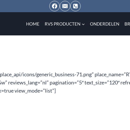
HOME
RVS PRODUCTEN
ONDERDELEN
B
/place_api/icons/generic_business-71.png” place_name=”
 reviews_lang=”nl” pagination=”5″ text_size=”120″ refr
k=true view_mode=”list”]