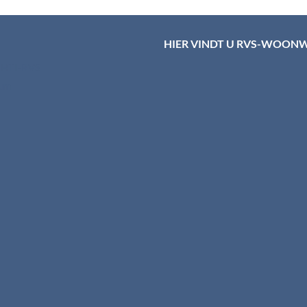
HIER VINDT U RVS-WOON
d HTI-RVS
rum