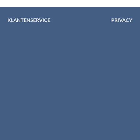
KLANTENSERVICE
PRIVACY
Algemene voorwaarden
Privacybelei
Levertijd & verzendkosten
Privacy cent
Retourinformatie
Cookiebeleid
Garantie & klachten
Disclaimer
Betaalmethodes
Download brochures
Contact