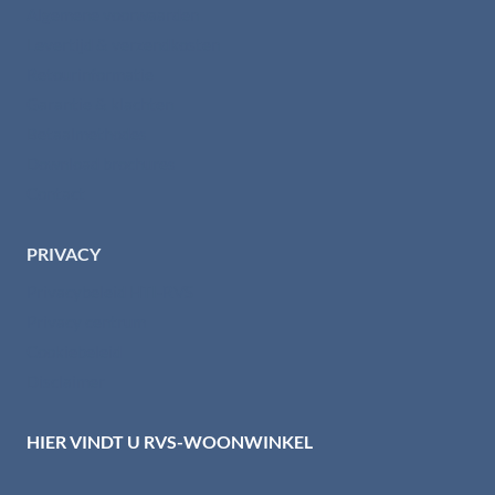
Algemene voorwaarden
Levertijd & verzendkosten
Retourinformatie
Garantie & klachten
Betaalmethodes
Download brochures
Contact
PRIVACY
Privacybeleid HTI-RVS
Privacy centrum
Cookiebeleid
Disclaimer
HIER VINDT U RVS-WOONWINKEL