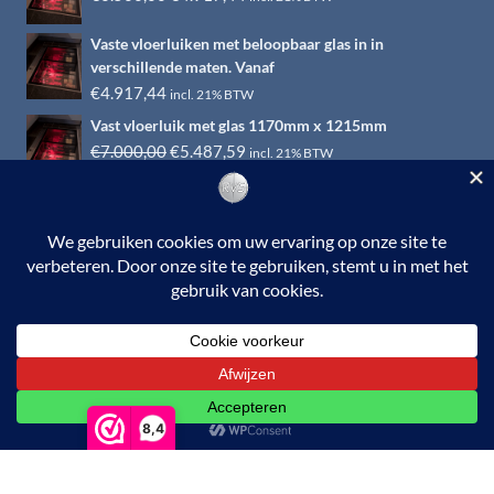
prijs
prijs
Vaste vloerluiken met beloopbaar glas in in
was:
is:
verschillende maten. Vanaf
€6.500,00.
€4.917,44.
€
4.917,44
incl. 21% BTW
Vast vloerluik met glas 1170mm x 1215mm
Oorspronkelijke
Huidige
€
7.000,00
€
5.487,59
incl. 21% BTW
prijs
prijs
was:
is:
€7.000,00.
€5.487,59.
© 2026 RVS-woonwinkel.nl is een onderdeel van HTI-RVS |
Turbinestraat 17, 3903 LV Veenendaal | Tel: 0318-653132
BTW nr. NL002145483B31 | KvKnr. 09088773 | NL95
RABO 010.12.95.251 | Web ontwerp:
EYE-
GRAPHICS
Otterlo.
8,4
De waardering van www.rvswoonwinkel.nl/ bij