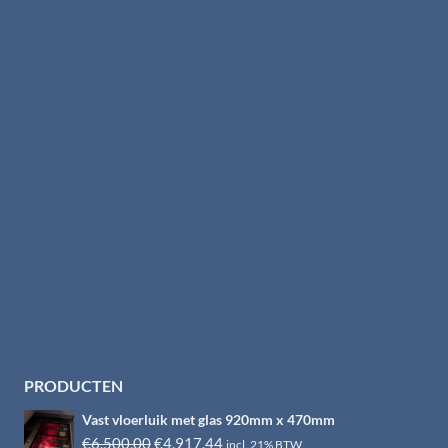
PRODUCTEN
Vast vloerluik met glas 920mm x 470mm
Oorspronkelijke
Huidige
€
6.500,00
€
4.917,44
incl. 21% BTW