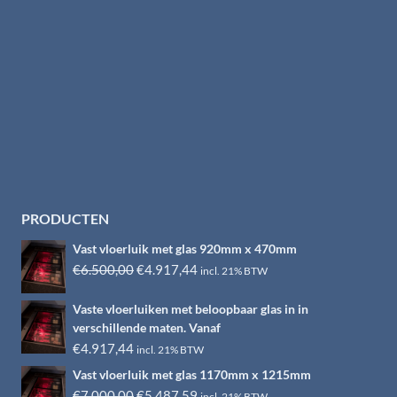
PRODUCTEN
Vast vloerluik met glas 920mm x 470mm
Oorspronkelijke
Huidige
€
6.500,00
€
4.917,44
incl. 21% BTW
prijs
prijs
Vaste vloerluiken met beloopbaar glas in in
was:
is:
verschillende maten. Vanaf
€6.500,00.
€4.917,44.
€
4.917,44
incl. 21% BTW
Vast vloerluik met glas 1170mm x 1215mm
Oorspronkelijke
Huidige
€
7.000,00
€
5.487,59
incl. 21% BTW