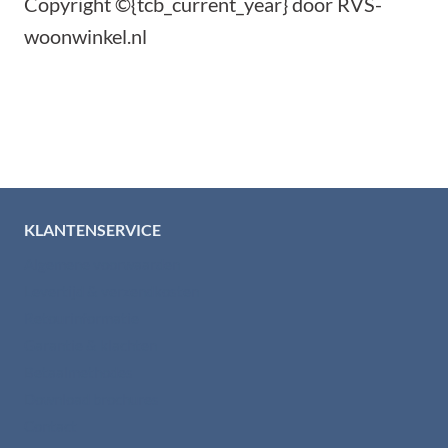
Copyright ©{tcb_current_year} door RVS-
woonwinkel.nl
KLANTENSERVICE
Algemene voorwaarden
Levertijd & verzendkosten
Retourinformatie
Garantie & klachten
Betaalmethodes
Download brochures
Contact