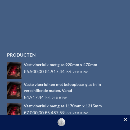
PRODUCTEN
Vast vloerluik met glas 920mm x 470mm
Oorspronkelijke
Huidige
€
6.500,00
€
4.917,44
incl. 21% BTW
prijs
prijs
Vaste vloerluiken met beloopbaar glas in in
was:
is:
verschillende maten. Vanaf
€6.500,00.
€4.917,44.
€
4.917,44
incl. 21% BTW
Vast vloerluik met glas 1170mm x 1215mm
Oorspronkelijke
Huidige
€
7.000,00
€
5.487,59
incl. 21% BTW
prijs
prijs
was:
is: