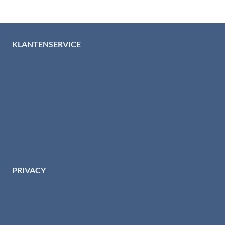
KLANTENSERVICE
Algemene voorwaarden
Levertijd & verzendkosten
Retourinformatie
Garantie & klachten
Betaalmethodes
Download brochures
Contact
PRIVACY
Privacybeleid HTI-RVS
Privacy centrum
Cookiebeleid