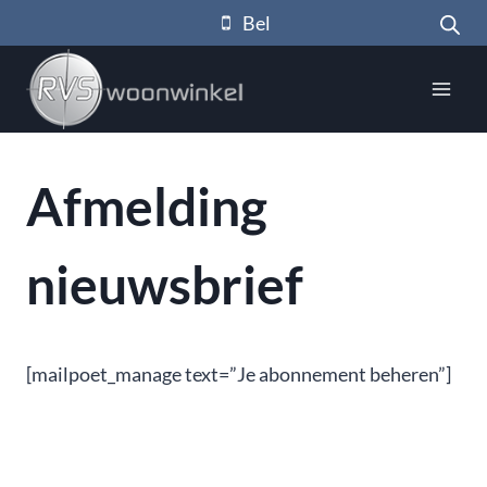
Doorgaan
Bel
naar
inhoud
Afmelding
nieuwsbrief
[mailpoet_manage text=”Je abonnement beheren”]