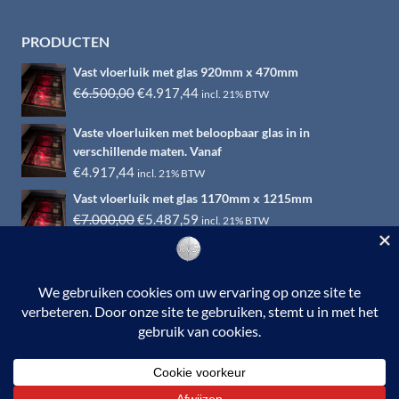
PRODUCTEN
Vast vloerluik met glas 920mm x 470mm
Oorspronkelijke
Huidige
€
6.500,00
€
4.917,44
incl. 21% BTW
prijs
prijs
Vaste vloerluiken met beloopbaar glas in in
was:
is:
verschillende maten. Vanaf
€6.500,00.
€4.917,44.
€
4.917,44
incl. 21% BTW
Vast vloerluik met glas 1170mm x 1215mm
Oorspronkelijke
Huidige
€
7.000,00
€
5.487,59
incl. 21% BTW
prijs
prijs
was:
is:
€7.000,00.
€5.487,59.
© 2026 RVS-woonwinkel.nl is een onderdeel van HTI-RVS |
Turbinestraat 17, 3903 LV Veenendaal | Tel: 0318-653132
BTW nr. NL002145483B31 | KvKnr. 09088773 | NL95
RABO 010.12.95.251 | Web ontwerp:
EYE-