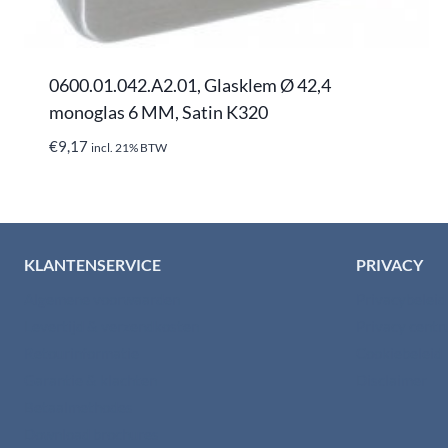
0600.01.042.A2.01, Glasklem Ø 42,4
monoglas 6 MM, Satin K320
€
9,17
incl. 21% BTW
KLANTENSERVICE
PRIVACY
Algemene voorwaarden
Privacybelei
Levertijd & verzendkosten
Privacy cent
Retourinformatie
Cookiebeleid
Garantie & klachten
Disclaimer
Betaalmethodes
Download brochures