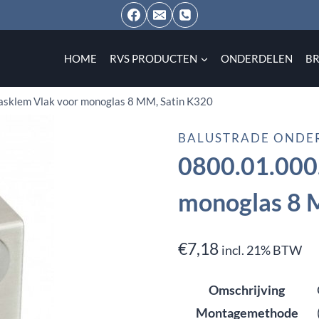
HOME
RVS PRODUCTEN
ONDERDELEN
B
asklem Vlak voor monoglas 8 MM, Satin K320
BALUSTRADE ONDE
0800.01.000.
monoglas 8 
€
7,18
incl. 21% BTW
Omschrijving
Montagemethode