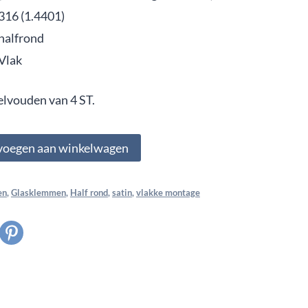
316 (1.4401)
halfrond
Vlak
elvouden van 4 ST.
7,
voegen aan winkelwagen
en
,
Glasklemmen
,
Half rond
,
satin
,
vlakke montage