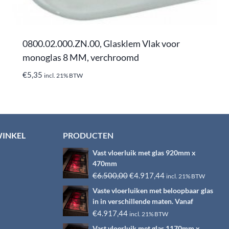
0800.02.000.ZN.00, Glasklem Vlak voor
monoglas 8 MM, verchroomd
€
5,35
incl. 21% BTW
WINKEL
PRODUCTEN
Vast vloerluik met glas 920mm x
470mm
Oorspronkelijke
Huidige
€
6.500,00
€
4.917,44
incl. 21% BTW
prijs
prijs
Vaste vloerluiken met beloopbaar glas
was:
is:
in in verschillende maten. Vanaf
€6.500,00.
€4.917,44.
€
4.917,44
incl. 21% BTW
Vast vloerluik met glas 1170mm x