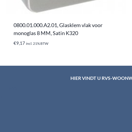
0800.01.000.A2.01, Glasklem vlak voor
monoglas 8 MM, Satin K320
€
9,17
incl. 21% BTW
HIER VINDT U RVS-WOON
d HTI-RVS
rum